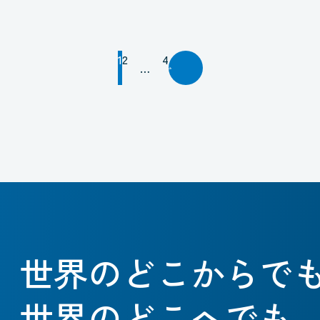
1
2
4
…
世界のどこからで
世界のどこへでも