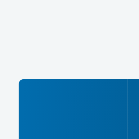
投
稿
の
ペ
ー
ジ
送
り