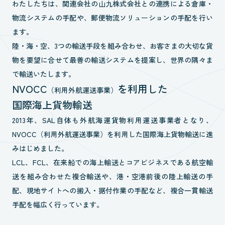
わたしたちは、関連会社の
山九株式会社
との連携による倉庫・
物流システムの手配や、郵便物流ソリューションの手配を行い
ます。
陸・海・空、3つの輸送手段を組み合わせ、お客さまの大切な貨
物を要望に合せて最善の輸送システムを提案し、世界の隅々ま
で輸送いたします。
NVOCC
を利用した
（利用外航運送事業）
国際海上貨物輸送
2013年、SAL自体も外航海運貨物利用運送事業者となり、
NVOCC（利用外航運送事業）を利用した国際海上貨物輸送に進
みはじめました。
LCL、FCL、在来船での海上輸送とコアビジネスである航空輸
送を組み合わせた複合輸送や、港・空港前後の陸上輸送の手
配、現地サイトへの搬入・据付作業の手配など、複合一貫輸送
手配を幅広く行っています。