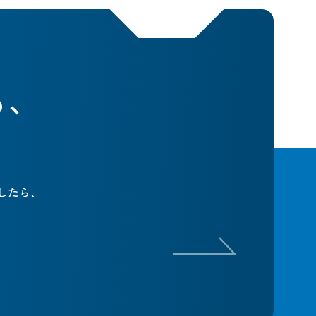
も、
したら、