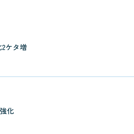
2ケタ増
ン強化