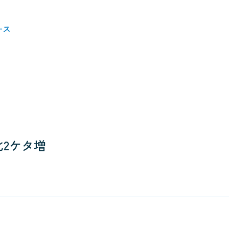
ース
2ケタ増