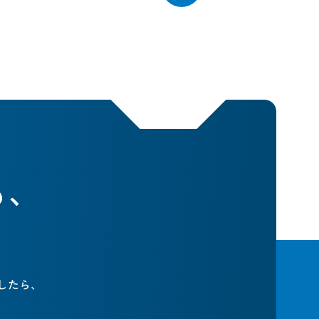
も、
したら、