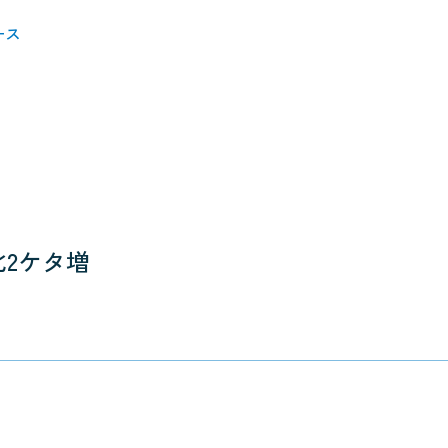
ース
2ケタ増