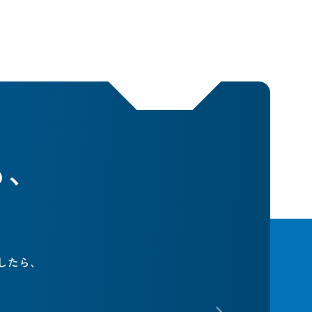
も、
したら、