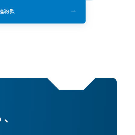
種約款
も、