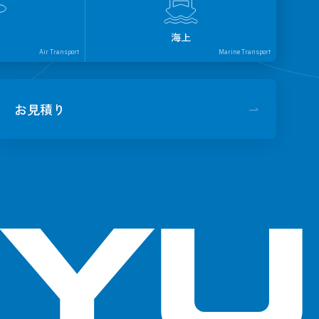
海上
Air Transport
Marine Transport
お見積り